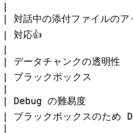
|

| 対話中の添付ファイルのアップロード対応 | 対応👍                           
| 対応👍                                                                         
|

| データチャンクの透明性         | 可視化👍                                
| ブラックボックス                                                                     
|

| Debug の難易度          | 普通👍                                              
| ブラックボックスのため Debug 不可                                    
|
