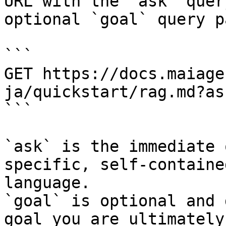
URL with the `ask` quer
optional `goal` query p
```

GET https://docs.maiage
ja/quickstart/rag.md?as
```

`ask` is the immediate 
specific, self-containe
language.

`goal` is optional and 
goal you are ultimately