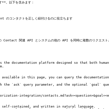
す**。以下を含みます：

 Contact 関連 API とシステムの他の API を同時に複数のリクエ
s the documentation platform designed so that both human
m.

 available in this page, you can query the documentation
h the `ask` query parameter, and the optional `goal` que
orization-integration/contacts.md?ask=<question>&goal=<e
 self-contained, and written in natural language.
