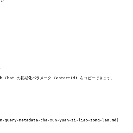
い



at の初期化パラメータ ContactId) をコピーできます。

query-metadata-cha-xun-yuan-zi-liao-zong-lan.md)
