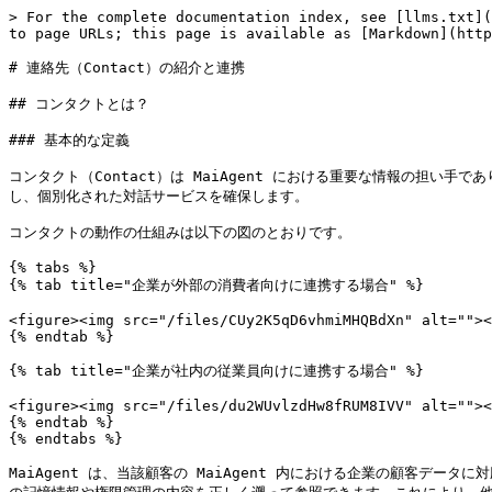
> For the complete documentation index, see [llms.txt](
to page URLs; this page is available as [Markdown](http
# 連絡先（Contact）の紹介と連携

## コンタクトとは？

### 基本的な定義

コンタクト（Contact）は MaiAgent における重要な情報の担い
し、個別化された対話サービスを確保します。

コンタクトの動作の仕組みは以下の図のとおりです。

{% tabs %}

{% tab title="企業が外部の消費者向けに連携する場合" %}

<figure><img src="/files/CUy2K5qD6vhmiMHQBdXn" alt=""><
{% endtab %}

{% tab title="企業が社内の従業員向けに連携する場合" %}

<figure><img src="/files/du2WUvlzdHw8fRUM8IVV" alt=""><
{% endtab %}

{% endtabs %}

MaiAgent は、当該顧客の MaiAgent 内における企業の顧客データ