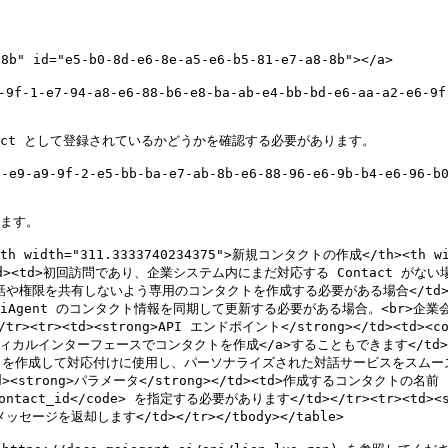
b" id="e5-b0-8d-e6-8e-a5-e6-b5-81-e7-a8-8b"></a>

e7-94-a8-e6-88-b6-e8-ba-ab-e4-bb-bd-e6-aa-a2-e6-9f-a5
tact として登録されているかどうかを確認する必要があります。

9-9f-2-e5-bb-ba-e7-ab-8b-e6-88-96-e6-9b-b4-e6-96-b0-c
ます。

/th><th width="311.3333740234375">新規コンタクトの作成</th><th
ong></td><td>初回訪問であり、企業システム内にまだ対応する Contact 
話や権限を共有しないよう専用のコンタクトを作成する必要がある場合</td>
Agent のコンタクト情報を同期して更新する必要がある場合。<br>企業会
td><strong>API エンドポイント</strong></td><td><code>P
">グラフィカルインターフェースでコンタクトを作成</a>することもできます</td><td><c
>新しいコンタクトを作成して対応付けに使用し、パーソナライズされた対話サービスをスム
<td><strong>パラメータ</strong></td><td>作成するコンタク
ct_id</code> を指定する必要があります</td></tr><tr><td><s
ッセージを返却します</td></tr></tbody></table>
