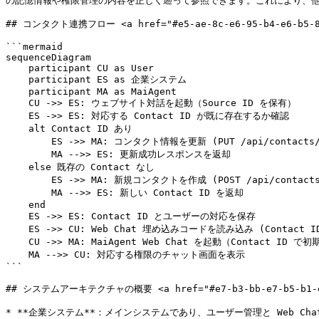
の記憶情報や権限管理の内容を正しく遡って参照できます。これにより、他
## コンタクト連携フロー <a href="#e5-ae-8c-e6-95-b4-e6-b5-81-e
```mermaid

sequenceDiagram

    participant CU as User

    participant ES as 企業システム

    participant MA as MaiAgent

    CU ->> ES: ウェブサイト対話を起動（Source ID を保有）

    ES ->> ES: 対応する Contact ID が既に存在するか確認

    alt Contact ID あり

        ES ->> MA: コンタクト情報を更新 (PUT /api/contacts/{contact_id})

        MA -->> ES: 更新成功レスポンスを返却

    else 既存の Contact なし

        ES ->> MA: 新規コンタクトを作成 (POST /api/contacts)

        MA -->> ES: 新しい Contact ID を返却

    end

    ES ->> ES: Contact ID とユーザーの対応を保存

    ES ->> CU: Web Chat 埋め込みコードを読み込み (Contact ID を含む)

    CU ->> MA: MaiAgent Web Chat を起動（Contact ID で初期化）

    MA -->> CU: 対応する権限のチャット画面を表示

```

## システムアーキテクチャの概要 <a href="#e7-b3-bb-e7-b5-b1-e6-9e-
* **企業システム**：メインシステムであり、ユーザー管理と Web Cha