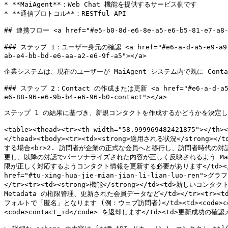
* **MaiAgent**：Web Chat 機能を提供するサービス側です

* **通信プロトコル**：RESTful API

## 連携フロー <a href="#e5-b0-8d-e6-8e-a5-e6-b5-81-e7-a8-8
### ステップ 1：ユーザー身元の確認 <a href="#e6-a-d-a5-e9-a9-9f-1-
ab-e4-bb-bd-e6-aa-a2-e6-9f-a5"></a>

企業システムは、現在のユーザーが MaiAgent システム内で既に Con
### ステップ 2：Contact の作成または更新 <a href="#e6-a-d-a5-e9-a
e6-88-96-e6-9b-b4-e6-96-b0-contact"></a>

ステップ 1 の結果に基づき、新規コンタクトを作成するかどうかを決定し
<table><thead><tr><th width="58.999969482421875"><
</thead><tbody><tr><td><strong>適用される状況</str
する場合<br>2. 訪問者が企業の正式な会員へと移行し、訪問者時代の対
更し、以降の対話でパーソナライズされた内容が正しく反映されるよう Mai
限が正しく対応するようコンタクト情報を更新する必要があります</td></tr><tr><
href="#tu-xing-hua-jie-mian-jian-li-lian-luo-ren
</tr><tr><td><strong>機能</strong></td><td
Metadata の権限管理、更新された会員データなど</td></tr><tr>
フォルトで「匿名」となります (例：ウェブ訪問者)</td><td><code>conta
<code>contact_id</code> を返却します</td><td>更新成功の確認メ