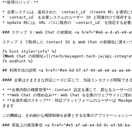
**処理ロジック：**

* 企業システムは、返却された `contact_id`（Create 時）を適切
* `contact_id` を企業システムのユーザー ID と関連付けて保存す
* Update 時には、URL パスに既存の `contact_id` を指定する必
### ステップ 3：Web Chat の初期化 <a href="#e6-a-d-a5-e9-a9-9f
ステップ 2 で取得した Contact ID を Web Chat の初期化に
{% hint style="info" %}

[🌐Web Chat の初期化↗](/tech/maiagent-tech-ja/api-int
{% endhint %}

## 利用方法の説明 <a href="#e4-bd-bf-e7-94-a8-e8-aa-aa-e6-98
#### 企業はさまざまな対話ニーズに応じて、当該コンタクトが閲覧できる
* **企業内部の権限管理**：Contact 設定を通じて、異なるユーザー
* **Web Chat の埋め込み**：Web Chat を企業のウェブサイト
* **会員作成のスキップ**：対話プラットフォームのユーザーは MaiAg
きます

この機能は、きめ細かな権限制御を必要とする企業のアプリケーションシー
### 実装上の推奨事項 <a href="#e5-af-a6-e4-bd-9c-e5-bb-ba-e8-