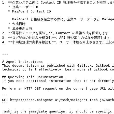
1. **企業システム内に Contact ID 管理表を作成することを推奨しま
   * 企業ユーザー ID

   * MaiAgent Contact ID

     MaiAgent と接続を確立する際に、企業ユーザーデータと MaiAgent のコンタクトを正しく紐付けるのに役立ちます

   * 作成日時

   * 最終更新日時

2. **冪等性チェックを実装し**、Contact の重複作成を回避します

3. **ログ記録の仕組みを構築し**、API 呼び出しの状況を追跡します

4. **非同期処理の実装を検討し**、ユーザー体験を向上させます。上記の
---

# Agent Instructions

This documentation is published with GitBook. GitBook i
technical content effectively. Learn more at gitbook.co
## Querying This Documentation

If you need additional information that is not directly
Perform an HTTP GET request on the current page URL wit
```

GET https://docs.maiagent.ai/tech/maiagent-tech-ja/auth
```

`ask` is the immediate question: it should be specific,