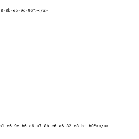
-8b-e5-9c-96"></a>

e6-9e-b6-e6-a7-8b-e6-a6-82-e8-bf-b0"></a>
