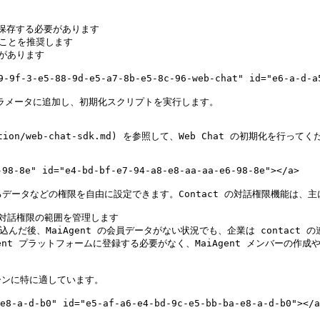
に保存する必要があります

ることを推奨します

要があります

-3-e5-88-9d-e5-a7-8b-e5-8c-96-web-chat" id="e6-a-d-a5-
渡すパラメータに追加し、初期化スクリプトを実行します。

egration/web-chat-sdk.md) を参照して、Web Chat の初期化を行ってく
-8e" id="e4-bd-bf-e7-94-a8-e8-aa-aa-e6-98-8e"></a>

データなどの権限を自由に設定できます。Contact の対話権限機能は、主
の対話権限の範囲を管理します

に埋め込んだ後、MaiAgent の会員データがない状況でも、企業は contac
ent プラットフォームに登録する必要がなく、MaiAgent メンバーの作成
ンに特に適しています。

a-d-b0" id="e5-af-a6-e4-bd-9c-e5-bb-ba-e8-a-d-b0"></a>