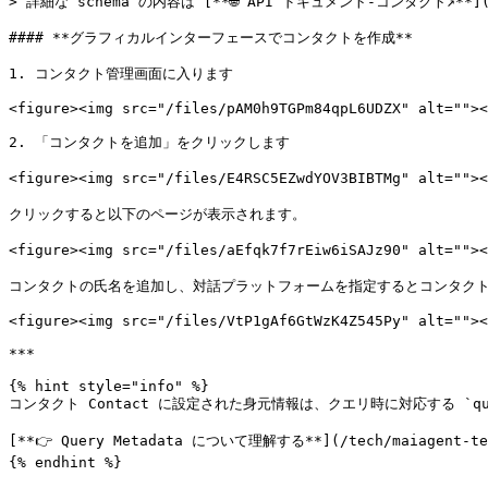
> 詳細な schema の内容は [**🌐 API ドキュメント-コンタクト↗**](ht
#### **グラフィカルインターフェースでコンタクトを作成**

1. コンタクト管理画面に入ります

<figure><img src="/files/pAM0h9TGPm84qpL6UDZX" alt=""><
2. 「コンタクトを追加」をクリックします

<figure><img src="/files/E4RSC5EZwdYOV3BIBTMg" alt="
クリックすると以下のページが表示されます。

<figure><img src="/files/aEfqk7f7rEiw6iSAJz90" alt="
コンタクトの氏名を追加し、対話プラットフォームを指定するとコンタクト情報を
<figure><img src="/files/VtP1gAf6GtWzK4Z545Py" alt=""><
***

{% hint style="info" %}

コンタクト Contact に設定された身元情報は、クエリ時に対応する `qu
[**👉 Query Metadata について理解する**](/tech/maiagent-tech-
{% endhint %}
