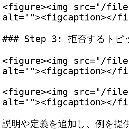
<figure><img src="/file
alt=""><figcaption></fi
### Step 3: 拒否する
<figure><img src="/file
alt=""><figcaption></fi
<figure><img src="/file
alt=""><figcaption></fi
説明や定義を追加し、例を提