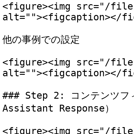
<figure><img src="/file
alt=""><figcaption></fi
他の事例での設定

<figure><img src="/file
alt=""><figcaption></fi
### Step 2: コンテンツフ
Assistant Response）

<figure><img src="/file