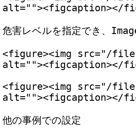
alt=""><figcaption></fi
危害レベルを指定でき、Imag
<figure><img src="/file
alt=""><figcaption></fi
<figure><img src="/file
alt=""><figcaption></fi
他の事例での設定
