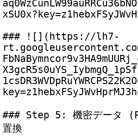
aq0WzCunLW99auRRCu36bNO
xSU0x?key=z1hebxFSyJWvH
### ![](https://lh7-
rt.googleusercontent.co
FbNaBymncor9v3HA9mUURj_
X3gcR5s0uYS_IybmgQ_1pSf
1csDR3WVDpRuYWRCPS22K2O
key=z1hebxFSyJWvHprMJ3h
### Step 5: 機密データ
置換
