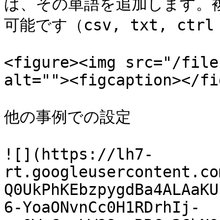
は、その単語を追加します。
可能です（csv, txt, ctrl 
<figure><img src="/file
alt=""><figcaption></fi
他の事例での設定

![](https://lh7-
rt.googleusercontent.co
Q0UkPhKEbzpygdBa4ALAaKU
6-YoaONvnCc0H1RDrhIj-