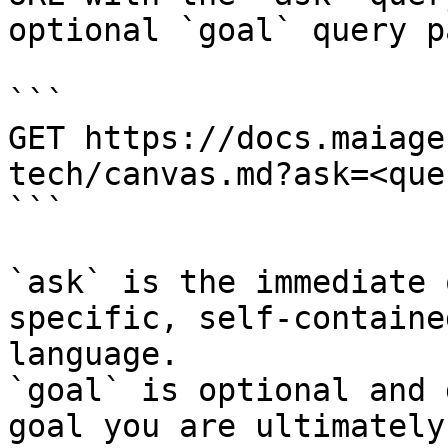
optional `goal` query p
```

GET https://docs.maiage
tech/canvas.md?ask=<que
```

`ask` is the immediate 
specific, self-containe
language.

`goal` is optional and 
goal you are ultimately