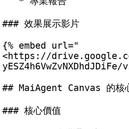
   * 專業報告

### 效果展示影片

{% embed url="
<https://drive.google.c
yESZ4h6VwZvNXDhdJDiFe/v
## MaiAgent Canvas 
### 核心價值
