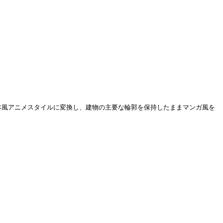
 101 ビルを日本風アニメスタイルに変換し、建物の主要な輪郭を保持したままマンガ風を