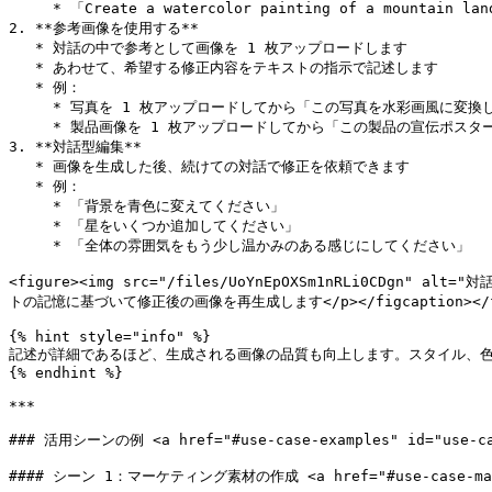
     * 「Create a watercolor painting of a mountain landscape」

2. **参考画像を使用する**

   * 対話の中で参考として画像を 1 枚アップロードします

   * あわせて、希望する修正内容をテキストの指示で記述します

   * 例：

     * 写真を 1 枚アップロードしてから「この写真を水彩画風に変換してください」

     * 製品画像を 1 枚アップロードしてから「この製品の宣伝ポスターをデザインしてください」

3. **対話型編集**

   * 画像を生成した後、続けての対話で修正を依頼できます

   * 例：

     * 「背景を青色に変えてください」

     * 「星をいくつか追加してください」

     * 「全体の雰囲気をもう少し温かみのある感じにしてください」

<figure><img src="/files/UoYnEpOXSm1nRLi0CD
トの記憶に基づいて修正後の画像を再生成します</p></figcaption></fi
{% hint style="info" %}

記述が詳細であるほど、生成される画像の品質も向上します。スタイル、色
{% endhint %}

***

### 活用シーンの例 <a href="#use-case-examples" id="use-cas
#### シーン 1：マーケティング素材の作成 <a href="#use-case-marketi