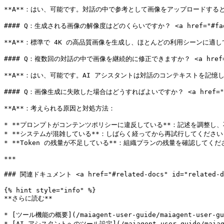
**A**：はい、可能です。対話の中で参考として画像をアップロードする
#### Q：生成される画像の解像度はどのくらいですか？ <a href="#faq-image
**A**：標準で 4K の高品質画像を生成し、ほとんどの利用シーンに適し
#### Q：複数回の対話の中で画像を継続的に修正できますか？ <a href="#faq-m
**A**：はい、可能です。AI アシスタントは対話のコンテキストを記
#### Q：画像生成に失敗した場合はどうすればよいですか？ <a href="#faq-gen
**A**：考えられる原因と対処方法：

* **プロンプトがコンテンツポリシーに違反している**：記述を調整し、
* **システムが混雑している**：しばらく経ってから再試行してください

* **Token の残量が不足している**：組織プランの残量を確認してくださ
***

### 関連ドキュメント <a href="#related-docs" id="related-do
{% hint style="info" %}

**さらに読む**

* [ツール機能の概要](/maiagent-user-guide/maiagent-user-guid
* [AI アシスタントへのツール設定](/maiagent-user-guide/maiagent-