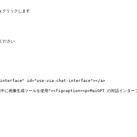
ください

rface" id="use-via-chat-interface"></a>

3F" alt="対話中に画像生成ツールを使用"><figcaption><p>MaiGP