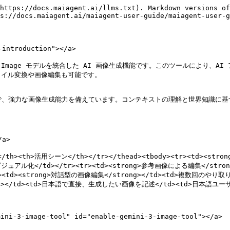
https://docs.maiagent.ai/llms.txt). Markdown versions of
s://docs.maiagent.ai/maiagent-user-guide/maiagent-user-g
introduction"></a>

ni 3 Pro Image モデルを統合した AI 画像生成機能です。このツール
イル変換や画像編集も可能です。

 AI モデルで、強力な画像生成能力を備えています。コンテキストの理解と世界知
a>

説明</th><th>活用シーン</th></tr></thead><tbody><tr><td>
アル化</td></tr><tr><td><strong>参考画像による編集</str
<td><strong>対話型の画像編集</strong></td><td>複数回
ong></td><td>日本語で直接、生成したい画像を記述</td><td>日本語ユーザー
3-image-tool" id="enable-gemini-3-image-tool"></a>
