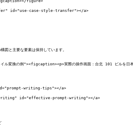
ion></figure>

" id="use-case-style-transfer"></a>

の構図と主要な要素は保持しています。

5Y" alt="スタイル変換の例"><figcaption><p>実際の操作画面：台北
prompt-writing-tips"></a>

ing" id="effective-prompt-writing"></a>


