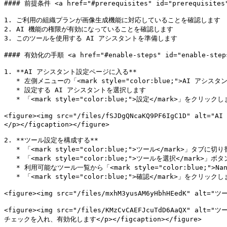
#### 前提条件 <a href="#prerequisites" id="prerequisites"
1. ご利用の組織プランが画像生成機能に対応していることを確認します

2. AI 機能の権限が有効になっていることを確認します

3. このツールを使用する AI アシスタントを準備します

#### 有効化の手順 <a href="#enable-steps" id="enable-steps
1. **AI アシスタント設定ページに入る**

   * 左側メニューの「<mark style="color:blue;">AI アシスタント</mark>」をクリックします

   * 設定する AI アシスタントを選択します

   * 「<mark style="color:blue;">設定</mark>」をクリックします

<figure><img src="/files/fSJDgQNcaKQ9PF6IgC
</p></figcaption></figure>

2. **ツール設定を構成する**

   * 「<mark style="color:blue;">ツール</mark>」タブに切り替えます

   * 「<mark style="color:blue;">ツールを選択</mark>」ボタンをクリックします

   * 利用可能なツール一覧から「<mark style="color:blue;">Nano Banana Pro 画像生成</mark>」を見つけてチェックを入れます

   * 「<mark style="color:blue;">確認</mark>」をクリックします

<figure><img src="/files/mxhM3yusAM6yHbhHEedK"
<figure><img src="/files/KMzCvCAEFJcuTdD6AaQ
チェックを入れ、有効化します</p></figcaption></figure>
