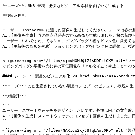
**ニーズ**：SNS 投稿に必要なビジュアル素材をすばやく生成する

**対話例**：

```

ユーザー：Instagram に適した画像を生成してください。テーマは春
AI：[画像を生成] 春の新商品発売の宣伝画像を生成しました。桜の花び
ユーザー：いいですね。でもショッピングバッグの色をピンク色に変えても
AI：[更新後の画像を生成] ショッピングバッグをピンク色に調整し、桜
```

<figure><img src="/files/sjcuMOMUQfZ4ADDFct
ッピングバッグの要素を含む春の宣伝画像をリアルタイムで生成します</p></fig
#### シーン 2：製品のビジュアル化 <a href="#use-case-product-vis
**ニーズ**：まだ生産されていない製品コンセプトのビジュアル表現を生成
**対話例**：

```

ユーザー：スマートウォッチをデザインしたいです。外観は円形の文字盤、
AI：[画像を生成] スマートウォッチのコンセプト画像を生成しました。
```

<figure><img src="/files/NAX1dW2xyS8TqEAsb0