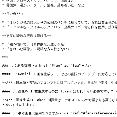
* 構図：クローズアップ、パノラマ、俯瞰など

* 雰囲気：温かい、クール、活発、落ち着いた、など

**良い例**：

* 「オレンジ色の柴犬が秋の公園のベンチに座っていて、背景は黄金色の
* 「ミニマルなスタイルのテクノロジー企業のロゴ、青と白を使用、幾何学
**過度に曖昧な表現は避ける**：

* 「絵を描いて」（具体的な記述が不足）

* 「きれいな画像」（明確な方向性がない）

***

### よくある質問 <a href="#faq" id="faq"></a>

#### Q：Gemini 3 画像生成ツールはどの言語のプロンプトに対応していますか？ <a
**A**：日本語と英語のプロンプトに対応しています。日本語で直接、生
#### Q：画像を 1 枚生成するのに Token はどれくらい必要ですか？ <a href="
**A**：画像生成の Token 消費量は、テキストのみの対話よりも高
とをおすすめします。

#### Q：参考画像は使用できますか？ <a href="#faq-reference-image