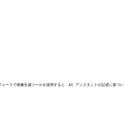
T の対話インターフェースで画像生成ツールを使用すると、AI アシスタントが記述に基づい