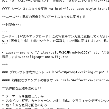
の文字盤、シルバーの金属バンド、濃紺の文字盤を含んでいます</p></figcapt
#### シーン 3：スタイル変換 <a href="#use-case-style-transfer
**ニーズ**：既存の画像を別のアートスタイルに変換する

**対話例**：

```

ユーザー：[写真をアップロード] この写真をマンガ風に変換してください

AI：[画像を生成] お送りいただいた写真をマンガ風に変換しました。元
```

<figure><img src="/files/be3oFW2CJRrudybw2D
適用します</p></figcaption></figure>

***

### プロンプト作成のヒント <a href="#prompt-writing-tips" id="
#### 効果的なプロンプトの書き方 <a href="#effective-prompt-writ
**具体的な記述を含める**：

* テーマ：何を生成したいか

* スタイル：写実、カートゥーン、水彩、油絵、グラフィックデザインなど
* 色：主要な色調と配色の好み
