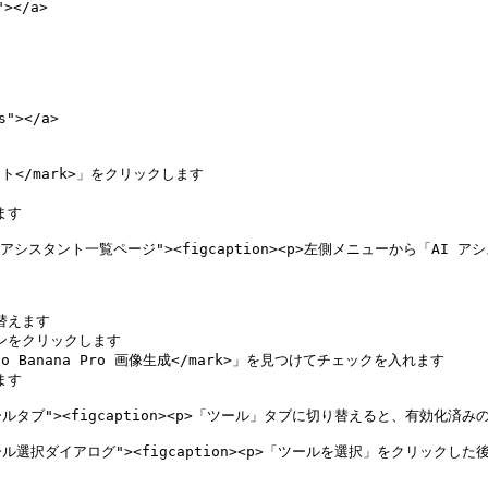
></a>

"></a>

1D" alt="AI アシスタント一覧ページ"><figcaption><p>左側メニ
 alt="ツールタブ"><figcaption><p>「ツール」タブに切り替えると、有効化済み
X" alt="ツール選択ダイアログ"><figcaption><p>「ツールを選択」をクリ