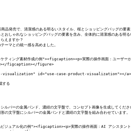
の新商品発売で、清潔感のある明るいスタイル、桜とショッピングバッグの要素
らとおしゃれなショッピングバッグの要素を含み、全体的に清潔感のある明る
らえますか？

のテーマとの統一感を高めました。

OX" alt="マーケティング素材作成の例"><figcaption><p>実際の操
caption></figure>

ualization" id="use-case-product-visualization"></a>
する

シルバーの金属バンド、濃紺の文字盤で、コンセプト画像を生成してください
円形の文字盤にシルバーの金属バンドと濃紺の文字盤を組み合わせています。

K5" alt="製品ビジュアル化の例"><figcaption><p>実際の操作画面