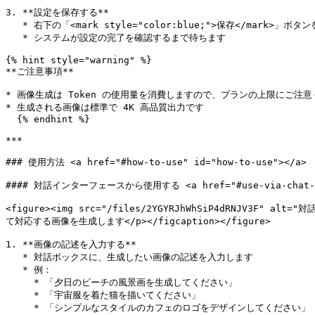
3. **設定を保存する**

   * 右下の「<mark style="color:blue;">保存</mark>」ボタンをクリックします

   * システムが設定の完了を確認するまで待ちます

{% hint style="warning" %}

**ご注意事項**

* 画像生成は Token の使用量を消費しますので、プランの上限にご注意
* 生成される画像は標準で 4K 高品質出力です

  {% endhint %}

***

### 使用方法 <a href="#how-to-use" id="how-to-use"></a>

#### 対話インターフェースから使用する <a href="#use-via-chat-inte
<figure><img src="/files/2YGYRJhWhSiP4dRNJV
て対応する画像を生成します</p></figcaption></figure>

1. **画像の記述を入力する**

   * 対話ボックスに、生成したい画像の記述を入力します

   * 例：

     * 「夕日のビーチの風景画を生成してください」

     * 「宇宙服を着た猫を描いてください」

     * 「シンプルなスタイルのカフェのロゴをデザインしてください」
