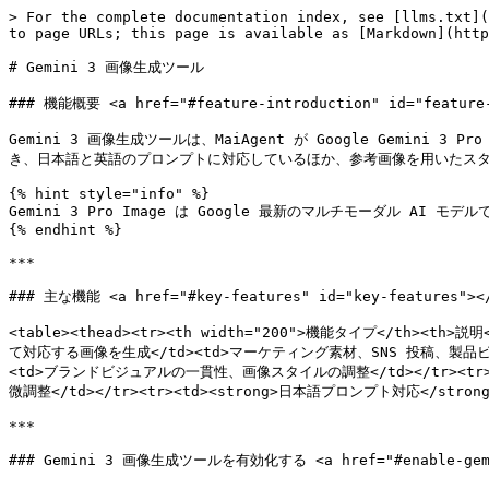
> For the complete documentation index, see [llms.txt](
to page URLs; this page is available as [Markdown](http
# Gemini 3 画像生成ツール

### 機能概要 <a href="#feature-introduction" id="feature-
Gemini 3 画像生成ツールは、MaiAgent が Google Gemi
き、日本語と英語のプロンプトに対応しているほか、参考画像を用いたスタ
{% hint style="info" %}

Gemini 3 Pro Image は Google 最新のマルチモーダル
{% endhint %}

***

### 主な機能 <a href="#key-features" id="key-features"></
<table><thead><tr><th width="200">機能タイプ</th><th>
て対応する画像を生成</td><td>マーケティング素材、SNS 投稿、製品ビジュ
<td>ブランドビジュアルの一貫性、画像スタイルの調整</td></tr><tr>
微調整</td></tr><tr><td><strong>日本語プロンプト対応</str
***

### Gemini 3 画像生成ツールを有効化する <a href="#enable-gemini-