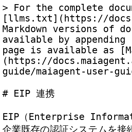
> For the complete docu
[llms.txt](https://docs
Markdown versions of do
available by appending 
page is available as [M
(https://docs.maiagent.
guide/maiagent-user-gui
# EIP 連携

EIP（Enterprise Infor
企業既存の認証システムを接