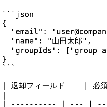
```json

{

  "email": "user@company.com",

  "name": "山田太郎",

  "groupIds": ["group-a", "group-b"]

}

```

| 返却フィールド    | 必須  | 説明                          
|

| ---------- | --- | --