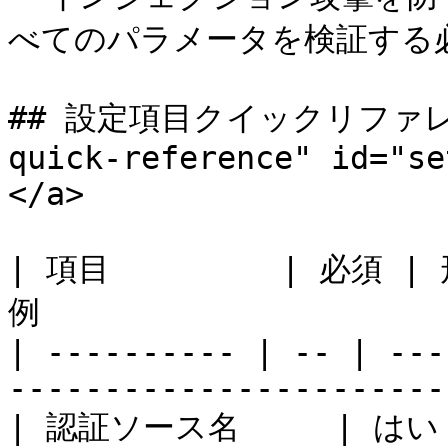
べてのパラメータを検証する必
## 設定項目クイックリファレンス 
quick-reference" id="se
</a>

| 項目         | 必須 | 形
例                      
| ---------- | -- | ---
-----------------------
| 認証ソース名     | は