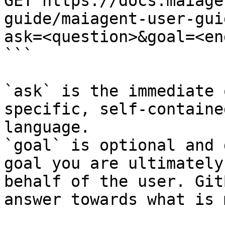
GET https://docs.maiage
guide/maiagent-user-gui
ask=<question>&goal=<en
```

`ask` is the immediate 
specific, self-containe
language.

`goal` is optional and 
goal you are ultimately
behalf of the user. Git
answer towards what is 