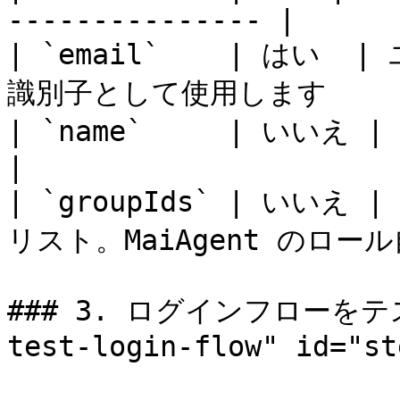
--------------- |

| `email`    | はい
識別子として使用します       
| `name`     | いいえ | ユーザーの表示名            
|

| `groupIds` | いい
リスト。MaiAgent のロー
### 3. ログインフローをテスト
test-login-flow" id="st