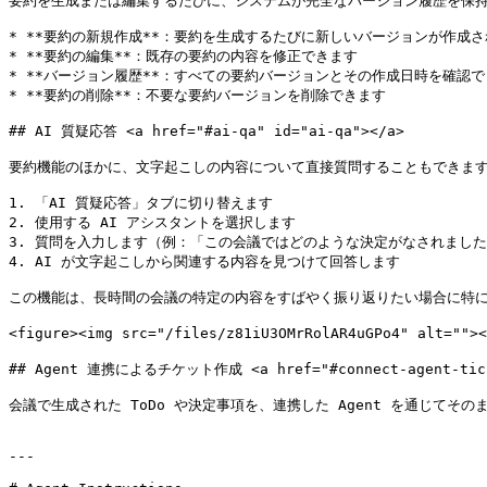
要約を生成または編集するたびに、システムが完全なバージョン履歴を保持
* **要約の新規作成**：要約を生成するたびに新しいバージョンが作成さ
* **要約の編集**：既存の要約の内容を修正できます

* **バージョン履歴**：すべての要約バージョンとその作成日時を確認で
* **要約の削除**：不要な要約バージョンを削除できます

## AI 質疑応答 <a href="#ai-qa" id="ai-qa"></a>

要約機能のほかに、文字起こしの内容について直接質問することもできます
1. 「AI 質疑応答」タブに切り替えます

2. 使用する AI アシスタントを選択します

3. 質問を入力します（例：「この会議ではどのような決定がなされましたか？
4. AI が文字起こしから関連する内容を見つけて回答します

この機能は、長時間の会議の特定の内容をすばやく振り返りたい場合に特に
<figure><img src="/files/z81iU3OMrRolAR4uGPo4" alt=""
## Agent 連携によるチケット作成 <a href="#connect-agent-ticket-
会議で生成された ToDo や決定事項を、連携した Agent を通じて
---
