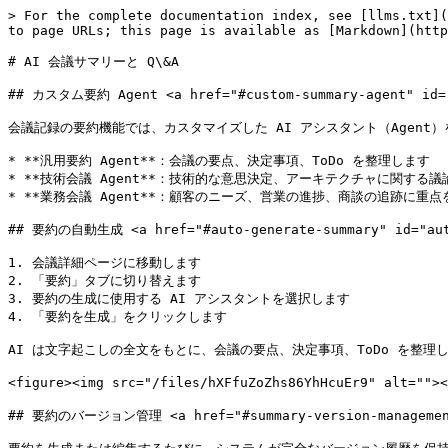
> For the complete documentation index, see [llms.txt](
to page URLs; this page is available as [Markdown](http
# AI 会議サマリーと Q\&A

## カスタム要約 Agent <a href="#custom-summary-agent" id="c
会議記録の要約機能では、カスタマイズした AI アシスタント（Agent
* **汎用要約 Agent**：会議の要点、決定事項、ToDo を整理します

* **技術会議 Agent**：技術的な意思決定、アーキテクチャに関する
* **業務会議 Agent**：顧客のニーズ、営業の進捗、商談の追跡に重点
## 要約の自動生成 <a href="#auto-generate-summary" id="auto
1. 会議詳細ページに移動します

2. 「要約」タブに切り替えます

3. 要約の生成に使用する AI アシスタントを選択します

4. 「要約を生成」をクリックします

AI は文字起こしの全文をもとに、会議の要点、決定事項、ToDo を整理し
<figure><img src="/files/hXFfuZoZhs86YhHcuEr9" alt=""
## 要約のバージョン管理 <a href="#summary-version-management"