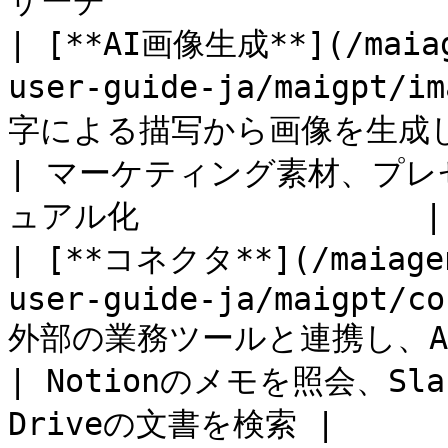
サーチ                   
| [**AI画像生成**](/maiag
user-guide-ja/maigpt/i
字による描写から画像を生成し、繰り返し編
| マーケティング素材、プ
ュアル化               |

| [**コネクタ**](/maiagen
user-guide-ja/maigpt/co
外部の業務ツールと連携し、AIが直接照会
| Notionのメモを照会、Sl
Driveの文書を検索 |
