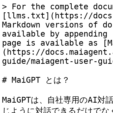
> For the complete docu
[llms.txt](https://docs
Markdown versions of do
available by appending 
page is available as [M
(https://docs.maiagent.
guide/maiagent-user-gui
# MaiGPT とは？

MaiGPTは、自社専用のAI対
じように対話できるだけでな