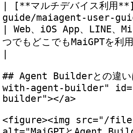
| [**マルチデバイス利用**](/
guide/maiagent-user-guide-ja/
| Web、iOS App、LINE、Mi
つでもどこでもMaiGPTを利用                             
|

## Agent Builderとの違いは
with-agent-builder" id=
builder"></a>

<figure><img src="/file
alt="MaiGPTとAgent B