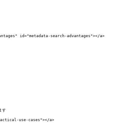
ages" id="metadata-search-advantages"></a>

す

tical-use-cases"></a>
