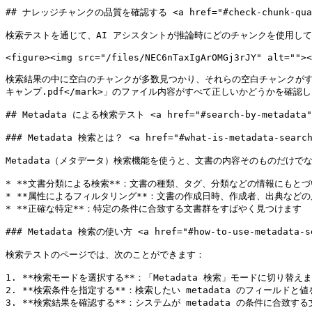
## ナレッジチャンクの品質を確認する <a href="#check-chunk-quality
検索テストを通じて、AI アシスタントが推論時にどのチャンクを使用し
<figure><img src="/files/NEC6nTaxIgArOMGj3rJY" alt=""><
検索結果の中に空白のチャンクが多数見つかり、それらの空白チャンクがすべて「<mar
キャンプ.pdf</mark>」のファイル内容がすべて正しいかどうかを確認
## Metadata による検索テスト <a href="#search-by-metadata" i
### Metadata 検索とは？ <a href="#what-is-metadata-search"
Metadata（メタデータ）検索機能を使うと、文書の内容そのものだけ
* **文書分類による検索**：文書の種類、タグ、分類などの情報にもとづ
* **属性によるフィルタリング**：文書の作成日時、作成者、出典などの
* **正確な特定**：特定の条件に合致する文書群をすばやく見つけます

### Metadata 検索の使い方 <a href="#how-to-use-metadata-sea
検索テストのページでは、次のことができます：

1. **検索モードを選択する**：「Metadata 検索」モードに切り替えま
2. **検索条件を指定する**：検索したい metadata のフィールドと値
3. **検索結果を確認する**：システムが metadata の条件に合致す