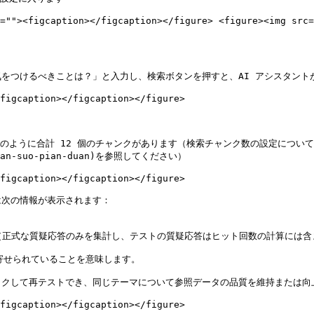
=""><figcaption></figcaption></figure> <figure><img src=
をつけるべきことは？」と入力し、検索ボタンを押すと、AI アシスタント
figcaption></figcaption></figure>

うに合計 12 個のチャンクがあります（検索チャンク数の設定については、[
d#jian-suo-pian-duan)を参照してください）

figcaption></figcaption></figure>

次の情報が表示されます：

（正式な質疑応答のみを集計し、テストの質疑応答はヒット回数の計算には含ま
クして再テストでき、同じテーマについて参照データの品質を維持または向上
figcaption></figcaption></figure>
