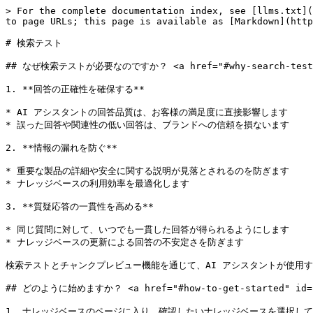
> For the complete documentation index, see [llms.txt](
to page URLs; this page is available as [Markdown](http
# 検索テスト

## なぜ検索テストが必要なのですか？ <a href="#why-search-testing"
1. **回答の正確性を確保する**

* AI アシスタントの回答品質は、お客様の満足度に直接影響します

* 誤った回答や関連性の低い回答は、ブランドへの信頼を損ないます

2. **情報の漏れを防ぐ**

* 重要な製品の詳細や安全に関する説明が見落とされるのを防ぎます

* ナレッジベースの利用効率を最適化します

3. **質疑応答の一貫性を高める**

* 同じ質問に対して、いつでも一貫した回答が得られるようにします

* ナレッジベースの更新による回答の不安定さを防ぎます

検索テストとチャンクプレビュー機能を通じて、AI アシスタントが使用
## どのように始めますか？ <a href="#how-to-get-started" id="h
1. ナレッジベースのページに入り、確認したいナレッジベースを選択して