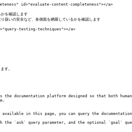
ness" id="evaluate-content-completeness"></a>

かを確認します

取り扱いの安全など、各側面を網羅しているかを確認します

query-testing-techniques"></a>

ます。

s the documentation platform designed so that both human
m.

 available in this page, you can query the documentation
h the `ask` query parameter, and the optional `goal` que