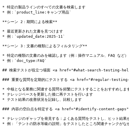
* 特定の製品ラインのすべての文書を検索します

* 例：`product_line:キャンプ用品`

**シーン 2：期間による検索**

* 最近更新された文書を見つけます

* 例：`updated_date:2025-11`

**シーン 3：文書の種類によるフィルタリング**

* 特定の種類の文書のみを確認します（例：操作マニュアル、FAQ など）

* 例：`doc_type:FAQ`

## 検索テストが役立つ場面 <a href="#what-search-testing-helps-
### 重要な質問を定期的にテストする <a href="#regular-testing-key-
* 中核となる業務に関連する質問を頻繁にテストすることをおすすめします
* ナレッジベースを更新した後に再テストを行います

* テスト結果の改善状況を記録し、比較します

### 内容の空白点を特定する <a href="#identify-content-gaps" id
* ナレッジのギャップを発見する：よくある質問をテストし、ヒット結果が
* 例：「テントの防水等級の説明」をテストしたところ関連チャンクがなか