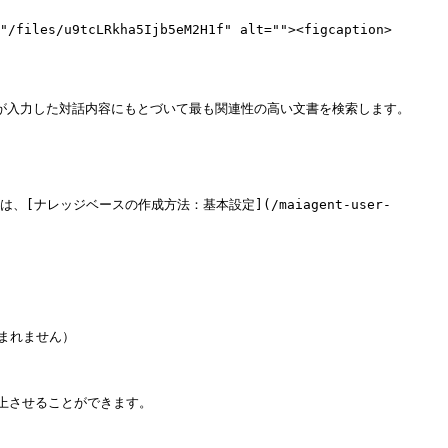
"/files/u9tcLRkha5Ijb5eM2H1f" alt=""><figcaption>
が入力した対話内容にもとづいて最も関連性の高い文書を検索します。

ナレッジベースの作成方法：基本設定](/maiagent-user-
れません）

させることができます。
