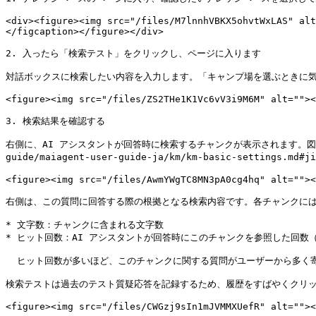
<div><figure><img src="/files/M7lnnhVBKX5ohvtWxLAS" alt
</figcaption></figure></div>

2. 入ったら「検索テスト」をクリックし、ページに入ります

対話ボックスに検索したい内容を入力します。「キャンプ場を選ぶときに気
<figure><img src="/files/ZS2THe1K1Vc6vV3i9M6M" alt=""><
3. 検索結果を確認する

右側に、AI アシスタントが回答時に検索するチャンクが表示されます。図のよ
guide/maiagent-user-guide-ja/km/km-basic-settings.m
<figure><img src="/files/AwmYWgTC8MN3pA0cg4hq" alt=""><
右側は、この質問に回答する際の根拠となる検索内容です。各チャンクには
* 文字数：チャンクに含まれる文字数

* ヒット回数：AI アシスタントが回答時にこのチャンクを参照した回数
  ヒット回数が多いほど、このチャンクに関する質問がユーザーから多く寄せられていることを意味します。

検索テストは過去のテスト質疑応答を記録するため、履歴をすばやくクリッ
<figure><img src="/files/CWGzj9sIn1mJVMMXUefR" alt=""><