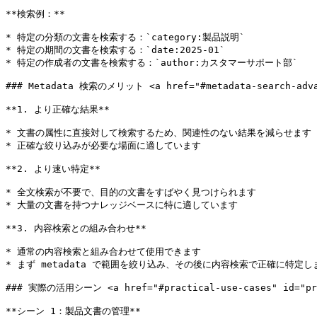
**検索例：**

* 特定の分類の文書を検索する：`category:製品説明`

* 特定の期間の文書を検索する：`date:2025-01`

* 特定の作成者の文書を検索する：`author:カスタマーサポート部`

### Metadata 検索のメリット <a href="#metadata-search-advant
**1. より正確な結果**

* 文書の属性に直接対して検索するため、関連性のない結果を減らせます

* 正確な絞り込みが必要な場面に適しています

**2. より速い特定**

* 全文検索が不要で、目的の文書をすばやく見つけられます

* 大量の文書を持つナレッジベースに特に適しています

**3. 内容検索との組み合わせ**

* 通常の内容検索と組み合わせて使用できます

* まず metadata で範囲を絞り込み、その後に内容検索で正確に特定しま
### 実際の活用シーン <a href="#practical-use-cases" id="prac
**シーン 1：製品文書の管理**
