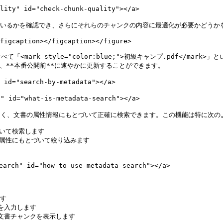
" id="check-chunk-quality"></a>

ているかを確認でき、さらにそれらのチャンクの内容に最適化が必要かどうかを
figcaption></figcaption></figure>

k style="color:blue;">初級キャンプ.pdf</mark>」という
し、**本番公開前**に速やかに更新することができます。

d="search-by-metadata"></a>

 id="what-is-metadata-search"></a>

でなく、文書の属性情報にもとづいて正確に検索できます。この機能は特に次の
いて検索します

属性にもとづいて絞り込みます

rch" id="how-to-use-metadata-search"></a>

す

を入力します

る文書チャンクを表示します
