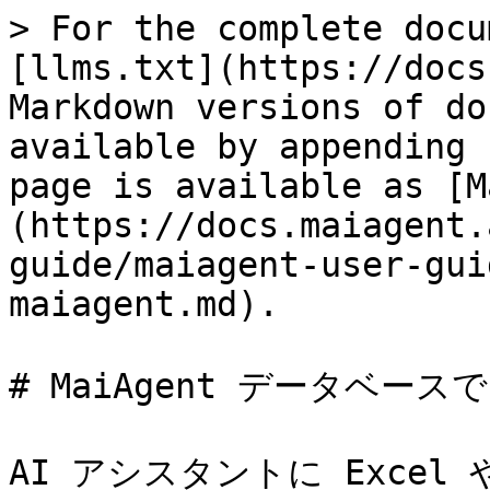
> For the complete docu
[llms.txt](https://docs
Markdown versions of do
available by appending 
page is available as [M
(https://docs.maiagent.
guide/maiagent-user-gui
maiagent.md).

# MaiAgent データベースで 
AI アシスタントに Excel