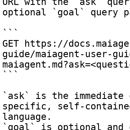
URL with the `ask` quer
optional `goal` query p
```

GET https://docs.maiage
guide/maiagent-user-gui
maiagent.md?ask=<questi
```

`ask` is the immediate 
specific, self-containe
language.

`goal` is optional and 