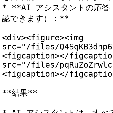
* **AI アシスタントの
認できます）：**

<div><figure><img 
src="/files/Q4SqKB3dhp6
<figcaption></figcaptio
src="/files/pqRuZoZrwlc
<figcaption></figcaptio
**結果**

* AI アシスタントは、す