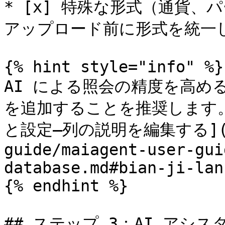
* [x] 特殊な形式（通貨
アップロード前に形式を統一し
{% hint style="info" %}

AI による照会の精度を高め
を追加することを推奨します
と設定—列の説明を編集する](/ma
guide/maiagent-user-gui
database.md#bian-ji-lan
{% endhint %}

## ステップ 3：AI アシス