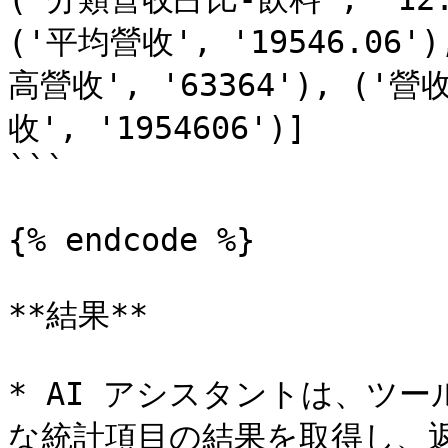
('平均營收', '19546.06')
高營收', '63364'), ('營
收', '1954606')]

```

{% endcode %}

**結果**

* AI アシスタントは、ツ
な統計項目の結果を取得し、返