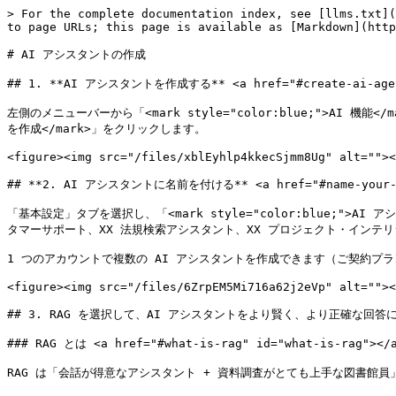
> For the complete documentation index, see [llms.txt](https://docs.maiagent.ai/llms.txt). Markdown versions of documentation pages are available by appending `.md` to page URLs; this page is available as [Markdown](https://docs.maiagent.ai/maiagent-user-guide/maiagent-user-guide-ja/build/setup.md).

# AI アシスタントの作成

## 1. **AI アシスタントを作成する** <a href="#create-ai-agent" id="create-ai-agent"></a>

左側のメニューバーから「<mark style="color:blue;">AI 機能</mark>」内の「<mark style="color:blue;">AI アシスタント</mark>」に進み、右上の「<mark style="color:blue;">+AI アシスタントを作成</mark>」をクリックします。

<figure><img src="/files/xblEyhlp4kkecSjmm8Ug" alt=""><figcaption></figcaption></figure>

## **2. AI アシスタントに名前を付ける** <a href="#name-your-ai-agent" id="name-your-ai-agent"></a>

「基本設定」タブを選択し、「<mark style="color:blue;">AI アシスタント名</mark>」欄に AI アシスタントの名前を入力します。この AI アシスタントの主な役割に合わせて命名できます。例えば、XX AI カスタマーサポート、XX 法規検索アシスタント、XX プロジェクト・インテリジェントアシスタントなどです。

1 つのアカウントで複数の AI アシスタントを作成できます（ご契約プランの内容により数量に制限があります）。

<figure><img src="/files/6ZrpEM5Mi716a62j2eVp" alt=""><figcaption></figcaption></figure>

## 3. RAG を選択して、AI アシスタントをより賢く、より正確な回答に <a href="#select-rag-for-smarter-responses" id="select-rag-for-smarter-responses"></a>

### RAG とは <a href="#what-is-rag" id="what-is-rag"></a>

RAG は「会話が得意なアシスタント + 資料調査がとても上手な図書館員」を組み合わせたものとイメージできます。

一般的な AI アシスタントは、記憶力が非常によく、話し上手な人のようなものですが、以前に学んだ知識しか話すことができません。しかし AI アシスタントが RAG 技術を組み合わせると、質問に答える前に**まず図書館に行って最新の資料を探し**、見つけた内容を自分の言葉でまとめて、わかりやすくお答えするアシスタントのようになります。

MaiAgent プラットフォームでは、この「図書館」が当社の**ナレッジベース**にあたります。AI アシスタントは RAG 技術を活用してナレッジベースから関連資料を見つけ出し、より正確で即時性が高く、ニーズに沿った回答を実現します。

ナレッジベースの設定方法については、次のセクションで詳しく説明します。

{% hint style="info" %}
MaiAgent RAG は、OpenAI 開発者会議で言及された RAG 技術に加え、各種の古典的な NLP アルゴリズムと独自の検索技術を組み合わせています。社内データセットと OpenAI RAG の回答の正確性を比較したところ、両者とも 95% の回答精度を達成しています。
{% endhint %}

### RAG の設定方法 <a href="#rag-settings" id="rag-settings"></a>

「<mark style="color:blue;">RAG 設定</mark>」タブを選択し、「<mark style="color:blue;">RAG</mark>」のドロップダウンメニューから、さまざまな RAG（Retrieval-Augmented Generation、検索拡張生成）を選びます。特別な要件がない場合は、<mark style="color:green;">デフォルトで MaiAgent RAG</mark> となっています。

<figure><img src="/files/FzsG458uIT68Bkt0stLY" alt=""><figcaption></figcaption></figure>

{% hint style="success" %}
OpenAI RAG と比べて、MaiAgent RAG はより多くの付加機能を提供し、さまざまな導入ニーズに柔軟に対応でき、より多様なデータ処理形式に対応し、より強力な検索・生成体験を提供します。

詳細な違いの比較については、[**RAG とは？ MaiAgent RAG と OpenAI RAG の比較表**](/tech/quickstart/rag.md) をご覧ください。
{% endhint %}

### FAQ 優先回答の設定 <a href="#configure-faq-priority" id="configure-faq-priority"></a>

AI アシスタントの回答の正確性と一貫性を確保するために、「FAQ 優先回答」機能を有効にできます。この機能を有効にすると、ナレッジベース内に FAQ コンテンツとその他のドキュメントコンテンツが同時に存在する場合、LLM は FAQ コンテンツを優先的に使用して質問に答え、回答内容があらかじめ作成された標準回答に沿うようにします。

**機能のメリット：**

* **回答の正確性向上**：ナレッジベース内に FAQ とその他のドキュメントが同時に存在する場合、検証済みの FAQ コンテンツを優先的に使用し、AI が独自に生成する可能性のある不正確な回答を減らします
* **回答の一貫性確保**：すべてのユーザーが同じ標準の FAQ 回答を得られるため、サービス品質を維持できます
* **ハルシネーションのリスク低減**：FAQ の標準回答を優先的に参照することで、AI が虚偽または不正確な情報を生成するのを防ぎます

**設定方法：**

1. 「<mark style="color:blue;">回答モード設定</mark>」タブを選択します
2. 「<mark style="color:blue;">ロール指示</mark>」欄に、以下の指示を入力します：

   ```
   請優先使用faq的內容回答使用者問題
   ```

<figure><img src="/files/kVYXlaJLgyo7IMj4t1Uq" alt=""><figcaption></figcaption></figure>

{% hint style="info" %}
この機能を有効にすると、ナレッジベース内に FAQ コンテンツとその他のドキュメントコンテンツが同時に存在する場合、AI アシスタントは FAQ コンテンツを優先的に使用して質問に答えます。関連する FAQ コンテンツが見つからない場合でも、AI アシスタントはその他のナレッジベースのドキュメン