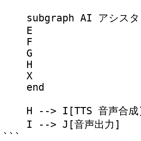
    subgraph AI アシスタント

    E

    F

    G

    H

    X

    end

    H --> I[TTS 音声合成]

    I --> J[音声出力]

```
