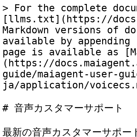
> For the complete docu
[llms.txt](https://docs
Markdown versions of do
available by appending 
page is available as [M
(https://docs.maiagent.
guide/maiagent-user-gui
ja/application/voicecs.m
# 音声カスタマーサポート

最新の音声カスタマーサポー