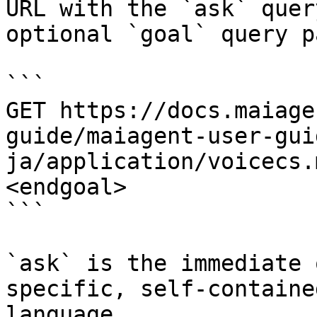
URL with the `ask` quer
optional `goal` query p
```

GET https://docs.maiage
guide/maiagent-user-gui
ja/application/voicecs.
<endgoal>

```

`ask` is the immediate 
specific, self-containe
language.
