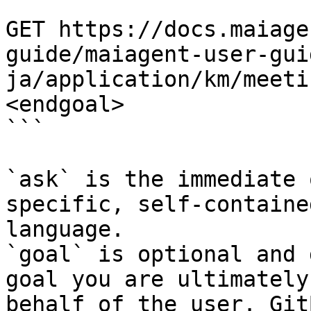
```

GET https://docs.maiage
guide/maiagent-user-gui
ja/application/km/meeti
<endgoal>

```

`ask` is the immediate 
specific, self-containe
language.

`goal` is optional and 
goal you are ultimately
behalf of the user. Git