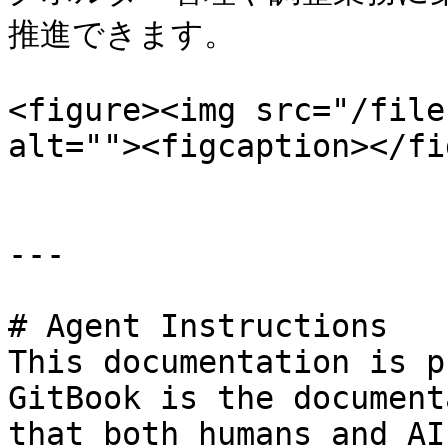
推進できます。

<figure><img src="/file
alt=""><figcaption></fi
---

# Agent Instructions

This documentation is p
GitBook is the document
that both humans and AI