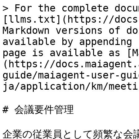
> For the complete docu
[llms.txt](https://docs
Markdown versions of do
available by appending 
page is available as [M
(https://docs.maiagent.
guide/maiagent-user-gui
ja/application/km/meeti
# 会議要件管理

企業の従業員として頻繁な会