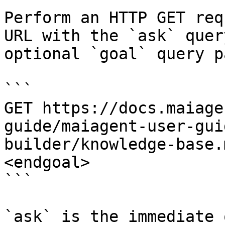
Perform an HTTP GET req
URL with the `ask` quer
optional `goal` query p
```

GET https://docs.maiage
guide/maiagent-user-gui
builder/knowledge-base.
<endgoal>

```

`ask` is the immediate 