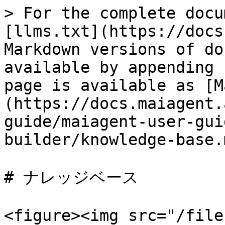
> For the complete docu
[llms.txt](https://docs
Markdown versions of do
available by appending 
page is available as [M
(https://docs.maiagent.
guide/maiagent-user-gui
builder/knowledge-base.m
# ナレッジベース

<figure><img src="/file