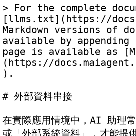
> For the complete docu
[llms.txt](https://docs
Markdown versions of do
available by appending 
page is available as [M
(https://docs.maiagent.
).

# 外部資料串接

在實際應用情境中，AI 助理
或「外部系統資料」，才能提供